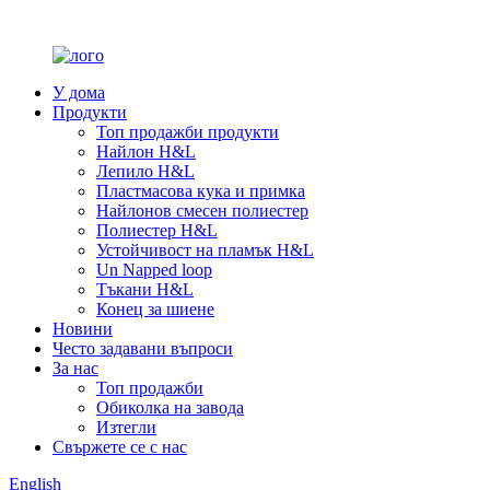
У дома
Продукти
Топ продажби продукти
Найлон H&L
Лепило H&L
Пластмасова кука и примка
Найлонов смесен полиестер
Полиестер H&L
Устойчивост на пламък H&L
Un Napped loop
Тъкани H&L
Конец за шиене
Новини
Често задавани въпроси
За нас
Топ продажби
Обиколка на завода
Изтегли
Свържете се с нас
English