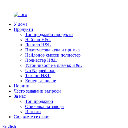
У дома
Продукти
Топ продажби продукти
Найлон H&L
Лепило H&L
Пластмасова кука и примка
Найлонов смесен полиестер
Полиестер H&L
Устойчивост на пламък H&L
Un Napped loop
Тъкани H&L
Конец за шиене
Новини
Често задавани въпроси
За нас
Топ продажби
Обиколка на завода
Изтегли
Свържете се с нас
English