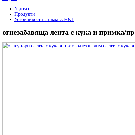
У дома
Продукти
Устойчивост на пламък H&L
огнезабавяща лента с кука и примка/п