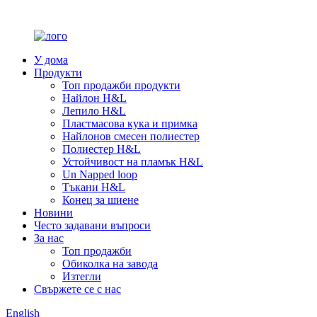
У дома
Продукти
Топ продажби продукти
Найлон H&L
Лепило H&L
Пластмасова кука и примка
Найлонов смесен полиестер
Полиестер H&L
Устойчивост на пламък H&L
Un Napped loop
Тъкани H&L
Конец за шиене
Новини
Често задавани въпроси
За нас
Топ продажби
Обиколка на завода
Изтегли
Свържете се с нас
English